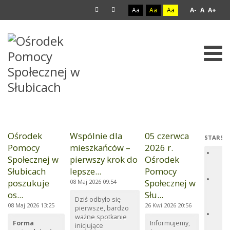
Aa
Aa
Aa
A-
A
A+
AKTUALNOŚCI
Ośrodek
Wspólnie dla
05 czerwca
STARSZ
Pomocy
mieszkańców –
2026 r.
Za
Społecznej w
pierwszy krok do
Ośrodek
ud
Słubicach
lepsze...
Pomocy
an
Oś
poszukuje
Społecznej w
08 Maj 2026 09:54
Sp
os...
Słu...
Sł
Dziś odbyło się
po
08 Maj 2026 13:25
26 Kwi 2026 20:56
pierwsze, bardzo
Pr
ważne spotkanie
Ko
Forma
Informujemy,
inicjujące