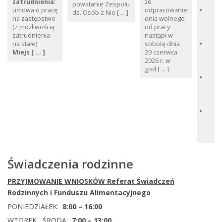
Sp
zatrudnienia:
że
powstanie Zespołu
H
umowa o pracę
odpracowanie
ds. Osób z Nie [ ... ]
wy
na zastępstwo
dnia wolnego
ro
(z możliwością
od pracy
św
zatrudnienia
nastąpi w
Oś
na stałe)
sobotę dnia
Sp
Miejs [ ... ]
20 czerwca
Sł
2026 r. w
po
god [ ... ]
Op
wy
na
uc
10
r.
P
Sp
Świadczenia rodzinne
PRZYJMOWANIE WNIOSKÓW
Referat Świadczeń
Rodzinnych i Funduszu Alimentacyjnego
PONIEDZIAŁEK:
8:00 – 16:00
WTOREK, ŚRODA:
7:00 – 13:00