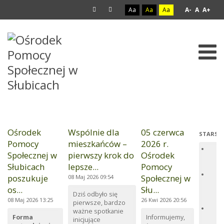
Aa
Aa
Aa
A-
A
A+
AKTUALNOŚCI
Ośrodek
Wspólnie dla
05 czerwca
STARSZ
Pomocy
mieszkańców –
2026 r.
Za
Społecznej w
pierwszy krok do
Ośrodek
ud
Słubicach
lepsze...
Pomocy
an
Oś
poszukuje
Społecznej w
08 Maj 2026 09:54
Sp
os...
Słu...
Sł
Dziś odbyło się
po
08 Maj 2026 13:25
26 Kwi 2026 20:56
pierwsze, bardzo
Pr
ważne spotkanie
Ko
Forma
Informujemy,
inicjujące