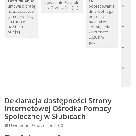
Sp
zatrudnienia:
że
powstanie Zespołu
H
umowa o pracę
odpracowanie
ds. Osób z Nie [ ... ]
wy
na zastępstwo
dnia wolnego
ro
(z możliwością
od pracy
św
zatrudnienia
nastąpi w
Oś
na stałe)
sobotę dnia
Sp
Miejs [ ... ]
20 czerwca
Sł
2026 r. w
po
god [ ... ]
Op
wy
na
uc
10
r.
P
Sp
Deklaracja dostępności Strony
Internetowej Ośrodka Pomocy
Społecznej w Słubicach
Utworzono: 23 wrzesień 2020